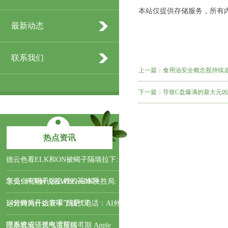
本站仅提供存储服务，所有
最新动态
联系我们
上一篇：
食用油安全概念股持续走
下一篇：
导致C盘爆满的最大元凶
热点资讯
德云色看ELK和ON被蝎子隔墙拉下:
怎么会有蝎子这么赖的英雄啊
享受! 韩国解说看WBGvsDK决胜局:
14分钟就开始哀嚎“披萨”了
运营商为什么管不了骚扰电话：AI外
呼系统成骚扰电话帮凶！
国泰君安：景气度延续可期 Apple